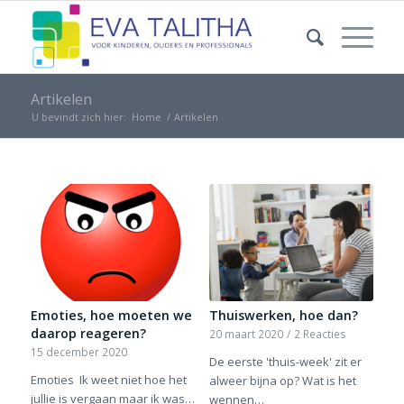
Artikelen
U bevindt zich hier:
Home
/
Artikelen
Emoties, hoe moeten we
Thuiswerken, hoe dan?
daarop reageren?
20 maart 2020
/
2 Reacties
15 december 2020
De eerste 'thuis-week' zit er
Emoties Ik weet niet hoe het
alweer bijna op? Wat is het
jullie is vergaan maar ik was…
wennen…