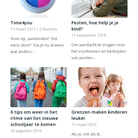
Time4you
Pesten, hoe help je je
kind?
13 maart 2017
/
2 Reacties
19 september 2016
'Kom op, aankleden!' 'Eet
Om aandacht te vragen voor
eens door!' 'Ga je nu al weer
het voorkomen en bestrijden
wat anders…
van pesten…
6 tips om weer in het
Grenzen maken kinderen
ritme van het nieuwe
leuker
schooljaar te komen
11 maart 2015
20 augustus 2016
Als je, net als ik,