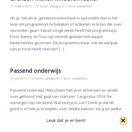
/
/
11 maart 2015
in
Geen categorie
door
evatalitha
Als je, net als ik, geïnteresseerd bent in opvoeden dan is het
leuk om programma’s te bekijken of artikelen te lezen die over
opvoeden gaan. Vanaf vorige week heeft het programma Jo
Frost: Nanny on Tour zijn intrede gedaan met daarin
Nederlandse gezinnen. Dit programma maar ook de aanpak
van Jo Frost heeft veel stof […]
Passend onderwijs
/
/
15 juli 2014
in
Geen categorie
door
evatalitha
Passend onderwijs? Misschien heb je er al het een en ander
over gehoord. Het gaat van start per 1 augustus 2014. De
meningen zijn verdeeld. Wat vind jij er van? Denk je dat dit
goed is of heb je er twijfels over. Welke kansen zie jij en welke
uitdagingen zullen er zijn? Zie jij voordelen […]
Leuk dat je er bent!