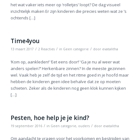
het wat vaker iets meer op ‘rolletjes’ loopt? De dag visueel
inzichtelijk maken Er zijn kinderen die precies weten wat ze ’s
ochtends […]
Time4you
/
/
/
13 maart 2017
2 Reacties
in
Geen categorie
door
evatalitha
‘Kom op, aankleden!’ ‘Eet eens door!’ ‘Ga je nu al weer wat
anders spelen?’ Herkenbare zinnen? In de meeste gezinnen
wel. Vaak heb je zelf de tijd en het ritme goed in je hoofd maar
hebben de kinderen geen idee behalve dat ze op moeten
schieten. Zeker als de kinderen nog geen klok kunnen kijken
[…]
Pesten, hoe help je je kind?
/
/
19 september 2016
in
Geen categorie
,
ouders
door
evatalitha
Om aandacht te vragen voor het voorkomen en bestrijden van