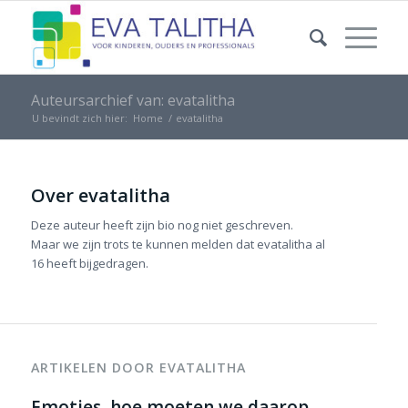
Auteursarchief van: evatalitha
U bevindt zich hier:
Home
/
evatalitha
Over
evatalitha
Deze auteur heeft zijn bio nog niet geschreven.
Maar we zijn trots te kunnen melden dat
evatalitha
al
16 heeft bijgedragen.
ARTIKELEN DOOR EVATALITHA
Emoties, hoe moeten we daarop