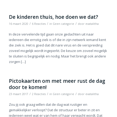
De kinderen thuis, hoe doen we dat?
/
/
/
16 maart 2020
6 Reacties
in
Geen categorie
door
evatalitha
In deze vervelende tijd gaan onze gedachten uit naar
iedereen die ernstig ziek is of die in zijn netwerk iemand kent
die ziek is. Het is goed dat dit nare virus en de verspreiding
zoveel mogelijk wordt ingeperkt. De keuze om zoveel mogelijk
te sluiten is begrijpelijk en nodig. Maar het brengt ook andere
zorgen […]
Pictokaarten om met meer rust de dag
door te komen!
/
/
/
23 maart 2017
2 Reacties
in
Geen categorie
door
evatalitha
Zou jij ook graag willen dat de dag wat rustiger en
gemakkelijker verloopt? Dat de structuur er beter in zit en
iedereen weet wat er van hem of haar verwacht wordt. Dat