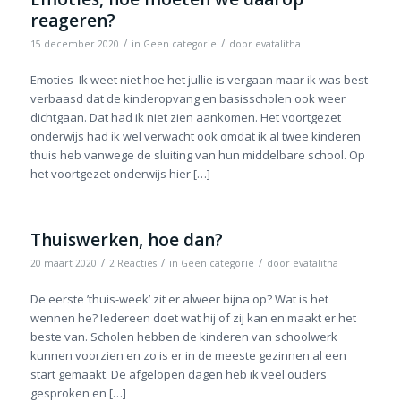
reageren?
/
/
15 december 2020
in
Geen categorie
door
evatalitha
Emoties Ik weet niet hoe het jullie is vergaan maar ik was best
verbaasd dat de kinderopvang en basisscholen ook weer
dichtgaan. Dat had ik niet zien aankomen. Het voortgezet
onderwijs had ik wel verwacht ook omdat ik al twee kinderen
thuis heb vanwege de sluiting van hun middelbare school. Op
het voortgezet onderwijs hier […]
Thuiswerken, hoe dan?
/
/
/
20 maart 2020
2 Reacties
in
Geen categorie
door
evatalitha
De eerste ’thuis-week’ zit er alweer bijna op? Wat is het
wennen he? Iedereen doet wat hij of zij kan en maakt er het
beste van. Scholen hebben de kinderen van schoolwerk
kunnen voorzien en zo is er in de meeste gezinnen al een
start gemaakt. De afgelopen dagen heb ik veel ouders
gesproken en […]